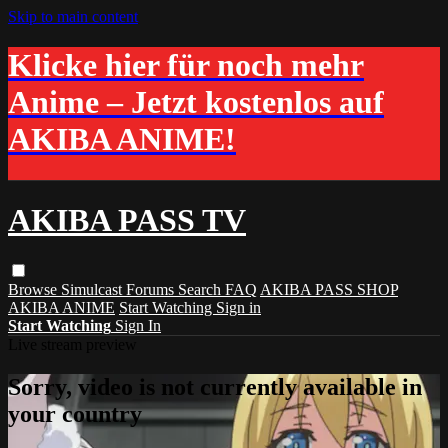
Skip to main content
Klicke hier für noch mehr
Anime – Jetzt kostenlos auf
AKIBA ANIME!
AKIBA PASS TV
Browse
Simulcast
Forums
Search
FAQ
AKIBA PASS SHOP
AKIBA ANIME
Start Watching
Sign in
Start Watching
Sign In
Live stream preview
Sorry, video is not currently available in
your country