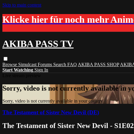
Skip to main content
Klicke hier für noch mehr Ani
AKIBA PASS TV
Browse
Simulcast
Forums
Search
FAQ
AKIBA PASS SHOP
AKIB
Start Watching
Sign In
Live stream preview
Sorry, video is not currently available in 
Sorry, video is not currently available in your country
The Testament of Sister New Devil (DE)
The Testament of Sister New Devil - S1E02