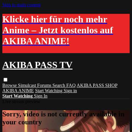
Skip to main content
Klicke hier für noch mehr
Anime – Jetzt kostenlos auf
AKIBA ANIME!
AKIBA PASS TV
Browse
Simulcast
Forums
Search
FAQ
AKIBA PASS SHOP
AKIBA ANIME
Start Watching
Sign in
Start Watching
Sign In
Live stream preview
Sorry, video is not currently available in
your country