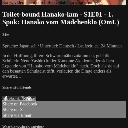
Sorry, video is not currently available in your country
Toilet-bound Hanako-kun - S1E01 - 1.
Spuk: Hanako vom Mädchenklo (OmU)
24m
Sprache: Japanisch / Untertitel: Deutsch / Laufzeit: ca. 24 Minuten
In der Hoffnung, ihrem Schwarm näherzukommen, geht die
Schülerin Nene Yashiro in der Kamome Akademie der siebten
Legende von “Hanako vom Mädchenklo” nach. Doch als sie auf
den besagten Schulgeist trifft, verlaufen die Dinge anders als
erwartet…
Share with friends
Facebook
X
Email
Share on Facebook
Share on X
Share via Email
Watch anywhere, anytime