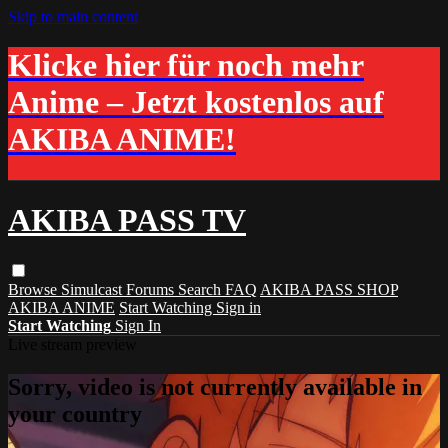
Skip to main content
Klicke hier für noch mehr
Anime – Jetzt kostenlos auf
AKIBA ANIME!
AKIBA PASS TV
Browse
Simulcast
Forums
Search
FAQ
AKIBA PASS SHOP
AKIBA ANIME
Start Watching
Sign in
Start Watching
Sign In
Live stream preview
Sorry, video is not currently available in
your country