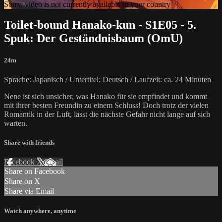
Sorry, video is not currently available in your country
Toilet-bound Hanako-kun - S1E05 - 5.
Spuk: Der Geständnisbaum (OmU)
24m
Sprache: Japanisch / Untertitel: Deutsch / Laufzeit: ca. 24 Minuten
Nene ist sich unsicher, was Hanako für sie empfindet und kommt
mit ihrer besten Freundin zu einem Schluss! Doch trotz der vielen
Romantik in der Luft, lässt die nächste Gefahr nicht lange auf sich
warten.
Share with friends
Facebook
X
Email
Share on Facebook
Share on X
Share via Email
Watch anywhere, anytime