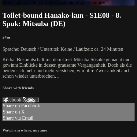
Sorry, video is not currently available in your country
Toilet-bound Hanako-kun - S1E08 - 8.
Spuk: Mitsuba (DE)
24m
Sprache: Deutsch / Untertitel: Keine / Laufzeit: ca. 24 Minuten
Kō hat Bekanntschaft mit dem Geist Mitsuba Sōsuke gemacht und
gewinnt Einblicke in dessen grausame Vergangenheit. Doch als die
beiden sich mehr und mehr verstehen, wird ihre Zweisamkeit auch
schon wieder unterbrochen…
Share with friends
Facebook
X
Email
Share on Facebook
Share on X
Share via Email
Watch anywhere, anytime