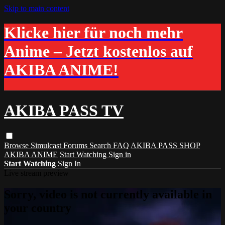
Skip to main content
Klicke hier für noch mehr
Anime – Jetzt kostenlos auf
AKIBA ANIME!
AKIBA PASS TV
Browse
Simulcast
Forums
Search
FAQ
AKIBA PASS SHOP
AKIBA ANIME
Start Watching
Sign in
Start Watching
Sign In
Live stream preview
Sorry, video is not currently available in
your country