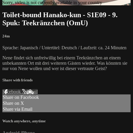
Sorry, video is not currently available in your country
Toilet-bound Hanako-kun - S1E09 - 9.
Spuk: Teekränzchen (OmU)
24m
Sprache: Japanisch / Untertitel: Deutsch / Laufzeit: ca. 24 Minuten
Nene findet sich unfreiwillig bei einem Teekränzchen an einem
unbekannten Ort mit drei weiteren Gästen wieder. Was könnten sie
nur von Nene wollen und wer ist dieser vertraute Geist?
Share with friends
Facebook
X
Email
Share on Facebook
Share on X
Share via Email
Watch anywhere, anytime
Android
iPhone