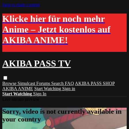
Skip to main content
Klicke hier für noch mehr
Anime – Jetzt kostenlos auf
AKIBA ANIME!
AKIBA PASS TV
Browse
Simulcast
Forums
Search
FAQ
AKIBA PASS SHOP
AKIBA ANIME
Start Watching
Sign in
Start Watching
Sign In
Live stream preview
Sorry, video is not currently available in
your country