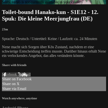
Sorry, video is not currently available in your country
Toilet-bound Hanako-kun - S1E12 - 12.
Spuk: Die kleine Meerjungfrau (DE)
23m
Sprache: Deutsch / Untertitel: Keine / Laufzeit: ca. 24 Minuten
Nene macht sich Sorgen über Kōs Zustand, nachdem er eine
schwierige Entscheidung treffen musste. Darüber hinaus erhält Nene
ein verlockendes Angebot, das alles verändern könnte.
Share with friends
Facebook
X
Email
Share on Facebook
Share on X
Share via Email
Watch anywhere, anytime
Android
iPhone