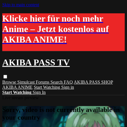
Skip to main content
Klicke hier für noch mehr
Anime – Jetzt kostenlos auf
AKIBA ANIME!
AKIBA PASS TV
Browse
Simulcast
Forums
Search
FAQ
AKIBA PASS SHOP
AKIBA ANIME
Start Watching
Sign in
Start Watching
Sign In
Live stream preview
Sorry, video is not currently available in
your country