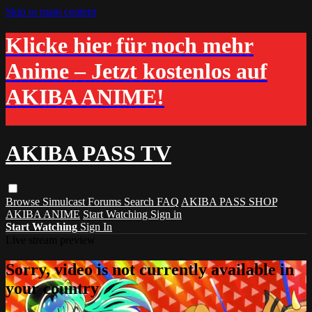
Skip to main content
Klicke hier für noch mehr
Anime – Jetzt kostenlos auf
AKIBA ANIME!
AKIBA PASS TV
Browse
Simulcast
Forums
Search
FAQ
AKIBA PASS SHOP
AKIBA ANIME
Start Watching
Sign in
Start Watching
Sign In
Live stream preview
Sorry, video is not currently available in
your country