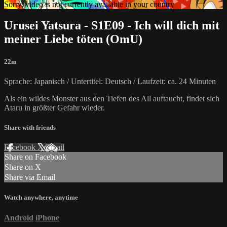
Sorry, video is not currently available in your country
Urusei Yatsura - S1E09 - Ich will dich mit
meiner Liebe töten (OmU)
22m
Sprache: Japanisch / Untertitel: Deutsch / Laufzeit: ca. 24 Minuten
Als ein wildes Monster aus den Tiefen des All auftaucht, findet sich
Ataru in größter Gefahr wieder.
Share with friends
Facebook
X
Email
Share on Facebook
Share on X
Share via Email
Watch anywhere, anytime
Android
iPhone