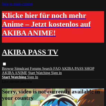
Skip to main content
Klicke hier für noch mehr
Anime – Jetzt kostenlos auf
AKIBA ANIME!
AKIBA PASS TV
Browse
Simulcast
Forums
Search
FAQ
AKIBA PASS SHOP
AKIBA ANIME
Start Watching
Sign in
Start Watching
Sign In
Live stream preview
Sorry, video is not currently available in
your country