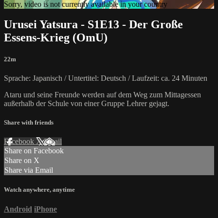
Sorry, video is not currently available in your country
Urusei Yatsura - S1E13 - Der Große
Essens-Krieg (OmU)
22m
Sprache: Japanisch / Untertitel: Deutsch / Laufzeit: ca. 24 Minuten
Ataru und seine Freunde werden auf dem Weg zum Mittagessen
außerhalb der Schule von einer Gruppe Lehrer gejagt.
Share with friends
Facebook
X
Email
Share on Facebook
Share on X
Share via Email
Watch anywhere, anytime
Android
iPhone