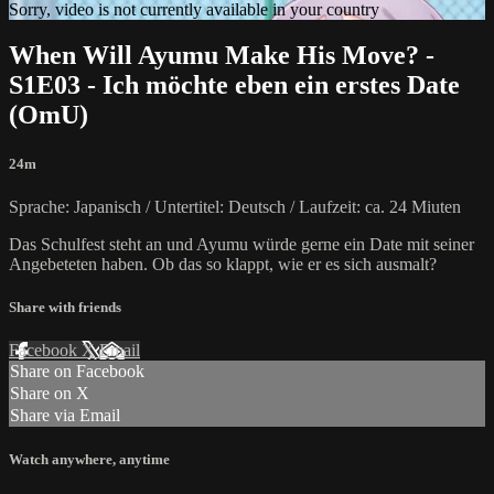
Sorry, video is not currently available in your country
When Will Ayumu Make His Move? -
S1E03 - Ich möchte eben ein erstes Date
(OmU)
24m
Sprache: Japanisch / Untertitel: Deutsch / Laufzeit: ca. 24 Miuten
Das Schulfest steht an und Ayumu würde gerne ein Date mit seiner
Angebeteten haben. Ob das so klappt, wie er es sich ausmalt?
Share with friends
Facebook
X
Email
Share on Facebook
Share on X
Share via Email
Watch anywhere, anytime