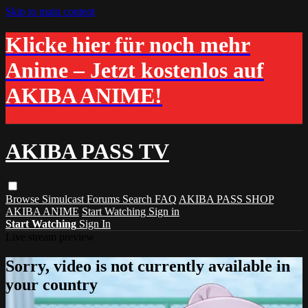
Skip to main content
Klicke hier für noch mehr
Anime – Jetzt kostenlos auf
AKIBA ANIME!
AKIBA PASS TV
Browse
Simulcast
Forums
Search
FAQ
AKIBA PASS SHOP
AKIBA ANIME
Start Watching
Sign in
Start Watching
Sign In
Live stream preview
Sorry, video is not currently available in
your country