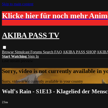
Skip to main content
Klicke hier für noch mehr Ani
AKIBA PASS TV
Browse
Simulcast
Forums
Search
FAQ
AKIBA PASS SHOP
AKIB
Start Watching
Sign In
Live stream preview
Sorry, video is not currently available in 
Sorry, video is not currently available in your country
Wolf's Rain - S1E13 - Klagelied der Mens
23m