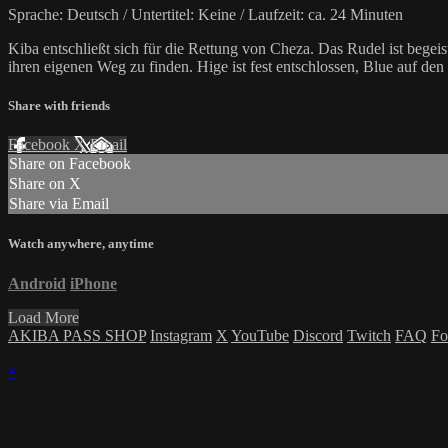
Sprache: Deutsch / Untertitel: Keine / Laufzeit: ca. 24 Minuten
Kiba entschließt sich für die Rettung von Cheza. Das Rudel ist begeis
ihren eigenen Weg zu finden. Hige ist fest entschlossen, Blue auf den
Share with friends
Facebook
X
Email
Share on Facebook
Share on X
Share via Email
Watch anywhere, anytime
Android
iPhone
Load More
AKIBA PASS SHOP
Instagram
X
YouTube
Discord
Twitch
FAQ
Fo
×