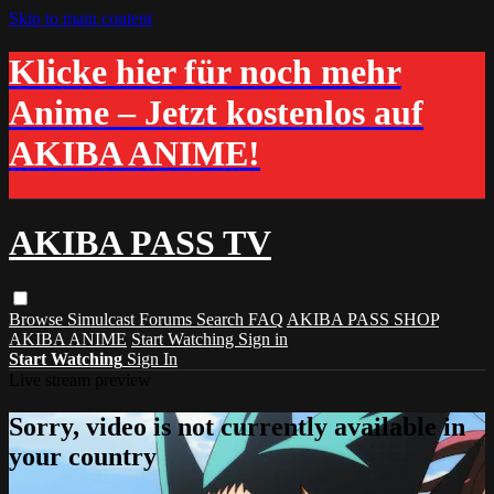
Skip to main content
Klicke hier für noch mehr
Anime – Jetzt kostenlos auf
AKIBA ANIME!
AKIBA PASS TV
Browse
Simulcast
Forums
Search
FAQ
AKIBA PASS SHOP
AKIBA ANIME
Start Watching
Sign in
Start Watching
Sign In
Live stream preview
Sorry, video is not currently available in
your country