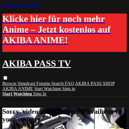
Skip to main content
Klicke hier für noch mehr
Anime – Jetzt kostenlos auf
AKIBA ANIME!
AKIBA PASS TV
Browse
Simulcast
Forums
Search
FAQ
AKIBA PASS SHOP
AKIBA ANIME
Start Watching
Sign in
Start Watching
Sign In
Live stream preview
Sorry, video is not currently available in
your country