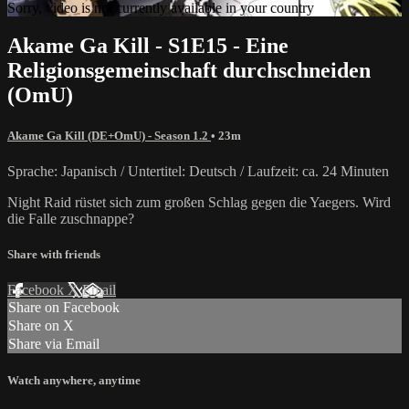
Sorry, video is not currently available in your country
Akame Ga Kill - S1E15 - Eine
Religionsgemeinschaft durchschneiden
(OmU)
Akame Ga Kill (DE+OmU) - Season 1.2
• 23m
Sprache: Japanisch / Untertitel: Deutsch / Laufzeit: ca. 24 Minuten
Night Raid rüstet sich zum großen Schlag gegen die Yaegers. Wird
die Falle zuschnappe?
Share with friends
Facebook
X
Email
Share on Facebook
Share on X
Share via Email
Watch anywhere, anytime