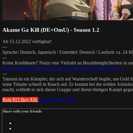
Akame Ga Kill (DE+OmU) - Season 1.2
Ab 15.12.2022 verfügbar!
---
Sprache: Deutsch, Japanisch / Untertitel: Deutsch / Laufzeit: ca. 24 
---
Keine Kreditkarte? Nutze eine Vielzahl an Bezahlmöglichkeiten in 
https://akibapassshop.de/Akame-ga-Kill-Season-11-DIGITAL_4
---
Tatsumi ist ein Kämpfer, der sich auf Wanderschaft begibt, um Geld f
seine Träume schnell in Rauch auf. Er kommt bei der noblen Aristokra
macht, schließt er sich dieser Gruppe und ihrem blutigen Kampf gege
Rent $15
Buy $30
Watch Trailer
Share
Share with your friends