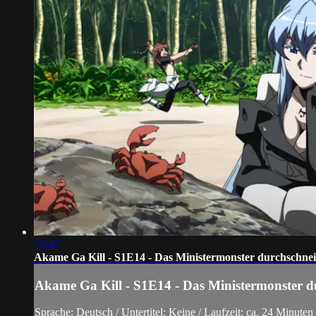
23:47
Akame Ga Kill - S1E14 - Das Ministermonster durchschne
Akame Ga Kill - S1E14 - Das Ministermonster d
Sprache: Deutsch / Untertitel: Keine / Laufzeit: ca. 24 Minuten