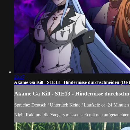
23:47
Akame Ga Kill - S1E13 - Hindernisse durchschneiden (DE)
Akame Ga Kill - S1E13 - Hindernisse durchschn
Sprache: Deutsch / Untertitel: Keine / Laufzeit: ca. 24 Minuten
Night Raid und die Yaegers müssen sich mit neu aufgetauchten