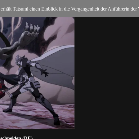
 erhält Tatsumi einen Einblick in die Vergangenheit der Anführerin der 
hschneiden (DE)