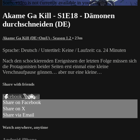
Sorry, video is not currently available in your country
Akame Ga Kill - S1E18 - Dämonen
durchschneiden (DE)
Akame Ga Kill (DE+OmU) - Season 1.2
• 23m
Sprache: Deutsch / Untertitel: Keine / Laufzeit: ca. 24 Minuten
Nach den schockierenden Ereignissen der letzten Folge müssen sich
die Protagonisten beider Seiten erst einmal eine kleine
Verschnaufpause gönnen… aber nur eine kleine…
Share with friends
Facebook
X
Email
Share on Facebook
Share on X
Share via Email
Watch anywhere, anytime
Android
iPhone