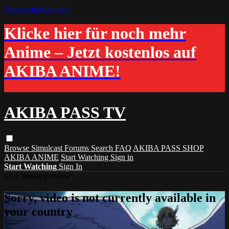
Skip to main content
Klicke hier für noch mehr
Anime – Jetzt kostenlos auf
AKIBA ANIME!
AKIBA PASS TV
Browse
Simulcast
Forums
Search
FAQ
AKIBA PASS SHOP
AKIBA ANIME
Start Watching
Sign in
Start Watching
Sign In
Live stream preview
Sorry, video is not currently available in
your country