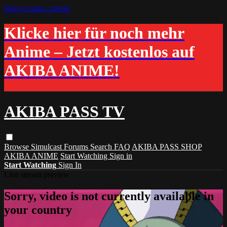
Skip to main content
Klicke hier für noch mehr
Anime – Jetzt kostenlos auf
AKIBA ANIME!
AKIBA PASS TV
Browse
Simulcast
Forums
Search
FAQ
AKIBA PASS SHOP
AKIBA ANIME
Start Watching
Sign in
Start Watching
Sign In
Live stream preview
Sorry, video is not currently available in
your country