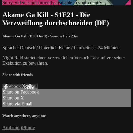
Sorry, video is not currently available in your country
Akame Ga Kill - S1E21 - Die
Verzweiflung durchschneiden (DE)
Akame Ga Kill (DE+OmU) - Season 1.2
• 23m
Sprache: Deutsch / Untertitel: Keine / Laufzeit: ca. 24 Minuten
Night Raid startet einen vezrweifelten Versuch Tatsumi vor seiner
Exekution zu bewahren.
Share with friends
Facebook
X
Email
Share on Facebook
Share on X
Share via Email
Watch anywhere, anytime
Android
iPhone