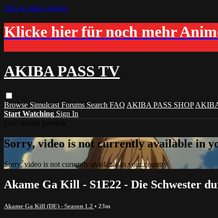
Skip to main content
Klicke hier für noch mehr Ani
AKIBA PASS TV
Browse
Simulcast
Forums
Search
FAQ
AKIBA PASS SHOP
AKIB
Start Watching
Sign In
Live stream preview
Sorry, video is not currently available in 
Sorry, video is not currently available in your country
Akame Ga Kill - S1E22 - Die Schwester d
Akame Ga Kill (DE) - Season 1.2
• 23m