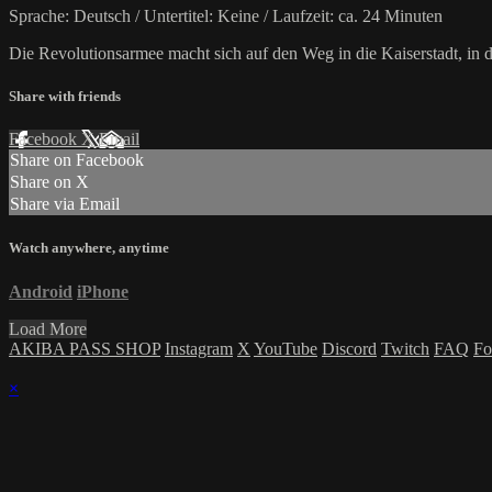
Sprache: Deutsch / Untertitel: Keine / Laufzeit: ca. 24 Minuten
Die Revolutionsarmee macht sich auf den Weg in die Kaiserstadt, in
Share with friends
Facebook
X
Email
Share on Facebook
Share on X
Share via Email
Watch anywhere, anytime
Android
iPhone
Load More
AKIBA PASS SHOP
Instagram
X
YouTube
Discord
Twitch
FAQ
Fo
×