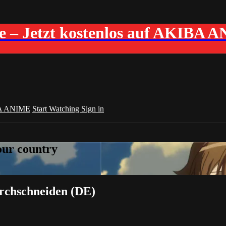
me – Jetzt kostenlos auf AKIBA 
A ANIME
Start Watching
Sign in
your country
urchschneiden (DE)