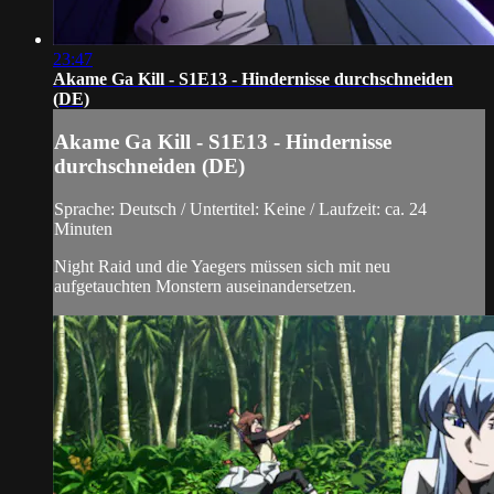
23:47
Akame Ga Kill - S1E13 - Hindernisse durchschneiden
(DE)
Akame Ga Kill - S1E13 - Hindernisse
durchschneiden (DE)
Sprache: Deutsch / Untertitel: Keine / Laufzeit: ca. 24
Minuten
Night Raid und die Yaegers müssen sich mit neu
aufgetauchten Monstern auseinandersetzen.