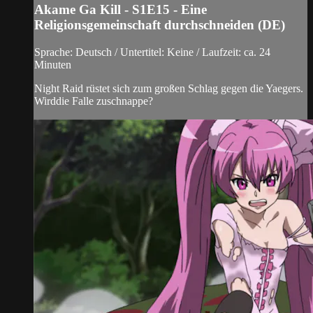
Akame Ga Kill - S1E15 - Eine
Religionsgemeinschaft durchschneiden (DE)
Sprache: Deutsch / Untertitel: Keine / Laufzeit: ca. 24
Minuten
Night Raid rüstet sich zum großen Schlag gegen die Yaegers.
Wirddie Falle zuschnappe?