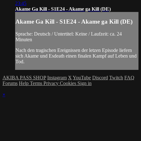
23:45
Akame Ga Kill - S1E24 - Akame ga Kill (DE)
Akame Ga Kill - S1E24 - Akame ga Kill (DE)
Sprache: Deutsch / Untertitel: Keine / Laufzeit: ca. 24
Minuten
Nach den tragischen Ereignissen der letzen Episode liefern
sich Akame und Esdeath einen finalen Kampf auf Leben und
Tod.
AKIBA PASS SHOP
Instagram
X
YouTube
Discord
Twitch
FAQ
Forums
Help
Terms
Privacy
Cookies
Sign in
×