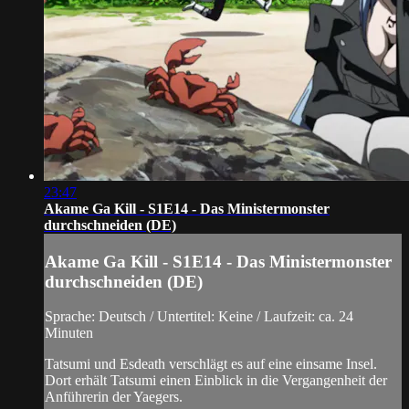
23:47
Akame Ga Kill - S1E14 - Das Ministermonster
durchschneiden (DE)
Akame Ga Kill - S1E14 - Das Ministermonster
durchschneiden (DE)
Sprache: Deutsch / Untertitel: Keine / Laufzeit: ca. 24
Minuten
Tatsumi und Esdeath verschlägt es auf eine einsame Insel.
Dort erhält Tatsumi einen Einblick in die Vergangenheit der
Anführerin der Yaegers.