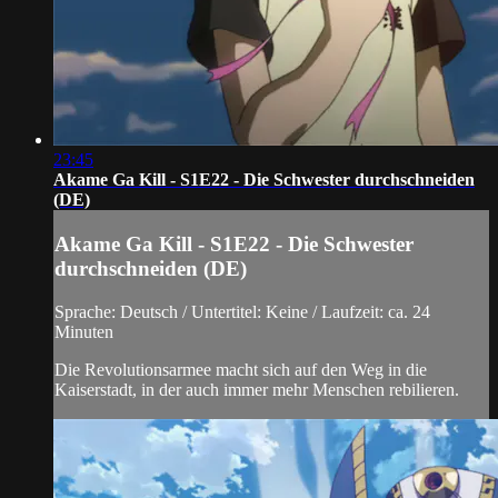
23:45
Akame Ga Kill - S1E22 - Die Schwester durchschneiden
(DE)
Akame Ga Kill - S1E22 - Die Schwester
durchschneiden (DE)
Sprache: Deutsch / Untertitel: Keine / Laufzeit: ca. 24
Minuten
Die Revolutionsarmee macht sich auf den Weg in die
Kaiserstadt, in der auch immer mehr Menschen rebilieren.