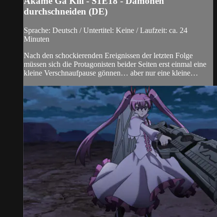
Akame Ga Kill - S1E18 - Dämonen
durchschneiden (DE)
Sprache: Deutsch / Untertitel: Keine / Laufzeit: ca. 24
Minuten
Nach den schockierenden Ereignissen der letzten Folge
müssen sich die Protagonisten beider Seiten erst einmal eine
kleine Verschnaufpause gönnen… aber nur eine kleine…