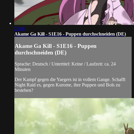
23:46
Akame Ga Kill - S1E16 - Puppen durchschneiden (DE)
Akame Ga Kill - S1E16 - Puppen
durchschneiden (DE)
Sprache: Deutsch / Untertitel: Keine / Laufzeit: ca. 24
Minuten
Der Kampf gegen die Yaegers ist in vollem Gange. Schafft
Night Raid es, gegen Kurome, ihre Puppen und Bols zu
bestehen?