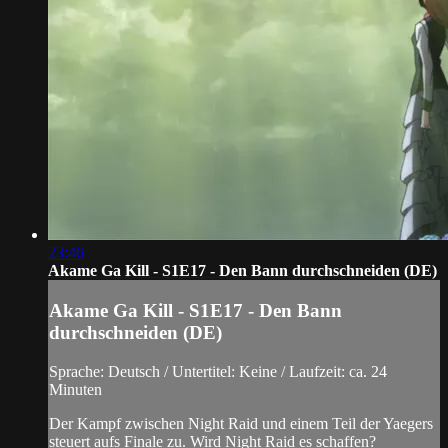
23:46
Akame Ga Kill - S1E17 - Den Bann durchschneiden (DE)
Akame Ga Kill - S1E17 - Den Bann
durchschneiden (DE)
Sprache: Deutsch / Untertitel: Keine / Laufzeit: ca. 24
Minuten
Der Kampf zwischen Night Raid und einem Teil der Yaegers
steuert aufs Finale zu. Wird Night Raid es schaffen?