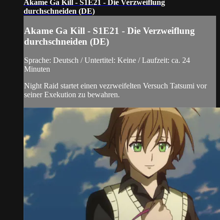
Akame Ga Kill - S1E21 - Die Verzweiflung
durchschneiden (DE)
Akame Ga Kill - S1E21 - Die Verzweiflung
durchschneiden (DE)
Sprache: Deutsch / Untertitel: Keine / Laufzeit: ca. 24
Minuten
Night Raid startet einen vezrweifelten Versuch Tatsumi vor
seiner Exekution zu bewahren.