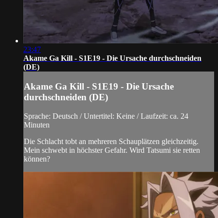
23:47
Akame Ga Kill - S1E19 - Die Ursache durchschneiden
(DE)
Akame Ga Kill - S1E19 - Die Ursache
durchschneiden (DE)
Sprache: Deutsch / Untertitel: Keine / Laufzeit: ca. 24
Minuten
Die Schlacht tobt an mehreren Schauplätzen gleichzeitig.
Mein schwebt in höchster Gefahr. Wird Tatsumi sie retten
können?