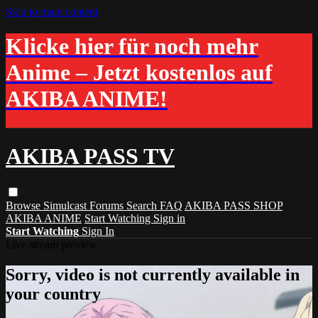
Skip to main content
Klicke hier für noch mehr
Anime – Jetzt kostenlos auf
AKIBA ANIME!
AKIBA PASS TV
Browse
Simulcast
Forums
Search
FAQ
AKIBA PASS SHOP
AKIBA ANIME
Start Watching
Sign in
Start Watching
Sign In
Live stream preview
Sorry, video is not currently available in
your country