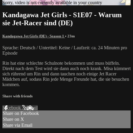
Sorry, video is not currently available in your country
Kandagawa Jet Girls - S1E07 - Warum
sie Jet-Racer sind (DE)
Kandagawa Jet Girls (DE) - Season 1
• 23m
Sprache: Deutsch / Untertitel: Keine / Laufzeit: ca. 24 Minuten pro
Episode
Rin hat eine schlechte Schulnote bekommen und muss büffeln.
Direkt nach dem Test wird sie dann auch noch krank. Misa kümmert
sich rührend um Rin und dann tauchen noch einige Jet Racer
Mädchen auf, sodass Rin jede Menge Freunde hat, die sie besuchen
kommen.
Share with friends
Facebook
X
Email
Share on Facebook
Share on X
Share via Email