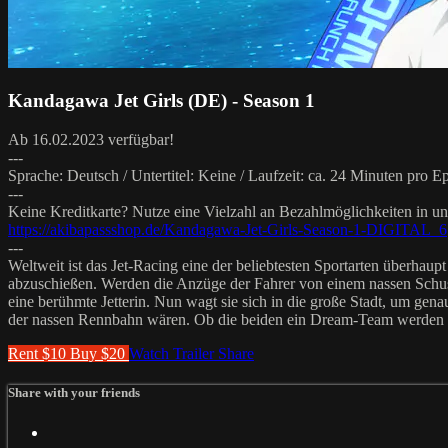
Kandagawa Jet Girls (DE) - Season 1
Ab 16.02.2023 verfügbar!
---
Sprache: Deutsch / Untertitel: Keine / Laufzeit: ca. 24 Minuten pro E
---
Keine Kreditkarte? Nutze eine Vielzahl an Bezahlmöglichkeiten in 
https://akibapassshop.de/Kandagawa-Jet-Girls-Season-1-DIGITAL_6
---
Weltweit ist das Jet-Racing eine der beliebtesten Sportarten überhaup
abzuschießen. Werden die Anzüge der Fahrer von einem nassen Schuss 
eine berühmte Jetterin. Nun wagt sie sich in die große Stadt, um genau
der nassen Rennbahn wären. Ob die beiden ein Dream-Team werden
Rent $10
Buy $20
Watch Trailer
Share
Share with your friends