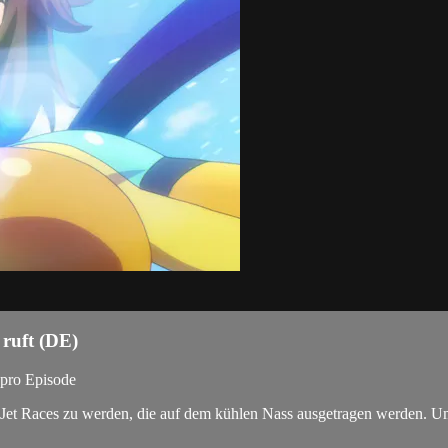
ruft (DE)
 pro Episode
 Jet Races zu werden, die auf dem kühlen Nass ausgetragen werden. Um 