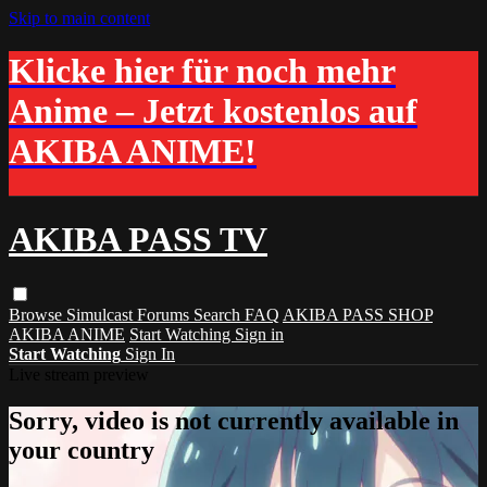
Skip to main content
Klicke hier für noch mehr
Anime – Jetzt kostenlos auf
AKIBA ANIME!
AKIBA PASS TV
Browse
Simulcast
Forums
Search
FAQ
AKIBA PASS SHOP
AKIBA ANIME
Start Watching
Sign in
Start Watching
Sign In
Live stream preview
Sorry, video is not currently available in
your country