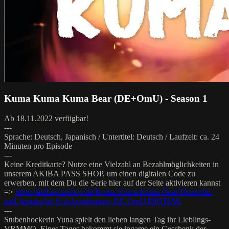
Kuma Kuma Kuma Bear (DE+OmU) - Season 1
Ab 18.11.2022 verfügbar!
---
Sprache: Deutsch, Japanisch / Untertitel: Deutsch / Laufzeit: ca. 24
Minuten pro Episode
---
Keine Kreditkarte? Nutze eine Vielzahl an Bezahlmöglichkeiten in
unserem AKIBA PASS SHOP, um einen digitalen Code zu
erwerben, mit dem Du die Serie hier auf der Seite aktivieren kannst
=>
https://akibapassshop.de/Kuma-Kuma-Kuma-Bear-Deutsche-
und-japanische-Synchronfassung-DE-OmU-DIGITAL
---
Stubenhockerin Yuna spielt den lieben langen Tag ihr Lieblings-
VRMMO. Eines Tages bekommt sie ingame ein Geschenk der