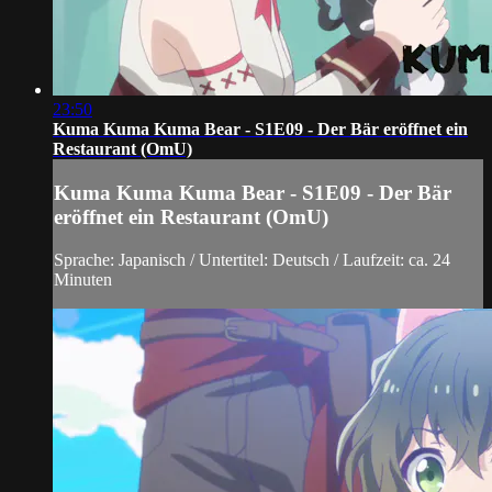
23:50
Kuma Kuma Kuma Bear - S1E09 - Der Bär eröffnet ein
Restaurant (OmU)
Kuma Kuma Kuma Bear - S1E09 - Der Bär
eröffnet ein Restaurant (OmU)
Sprache: Japanisch / Untertitel: Deutsch / Laufzeit: ca. 24
Minuten