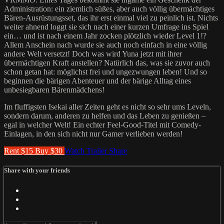
Administration: ein ziemlich süßes, aber auch völlig übermächtiges
Bären-Ausrüstungsset, das ihr erst einmal viel zu peinlich ist. Nichts
weiter ahnend loggt sie sich nach einer kurzen Umfrage ins Spiel
ein… und ist nach einem Jahr zocken plötzlich wieder Level 1!?
Allem Anschein nach wurde sie auch noch einfach in eine völlig
andere Welt versetzt! Doch was wird Yuna jetzt mit ihrer
übermächtigen Kraft anstellen? Natürlich das, was sie zuvor auch
schon getan hat: möglichst frei und ungezwungen leben! Und so
beginnen die bärigen Abenteuer und der bärige Alltag eines
unbesiegbaren Bärenmädchens!
Im fluffigsten Isekai aller Zeiten geht es nicht so sehr ums Leveln,
sondern darum, anderen zu helfen und das Leben zu genießen –
egal in welcher Welt! Ein echter Feel-Good-Titel mit Comedy-
Einlagen, in den sich nicht nur Gamer verlieben werden!
Rent $15
Buy $30
Watch Trailer
Share
Share with your friends