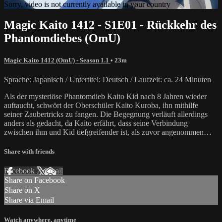
Sorry, video is not currently available in your country
Magic Kaito 1412 - S1E01 - Rückkehr des
Phantomdiebes (OmU)
Magic Kaito 1412 (OmU) - Season 1.1
• 23m
Sprache: Japanisch / Untertitel: Deutsch / Laufzeit: ca. 24 Minuten
Als der mysteriöse Phantomdieb Kaito Kid nach 8 Jahren wieder
auftaucht, schwört der Oberschüler Kaito Kuroba, ihn mithilfe
seiner Zaubertricks zu fangen. Die Begegnung verläuft allerdings
anders als gedacht, da Kaito erfährt, dass seine Verbindung
zwischen ihm und Kid tiefgreifender ist, als zuvor angenommen…
Share with friends
Facebook
X
Email
Share on Facebook
Share on X
Share via Email
Watch anywhere, anytime