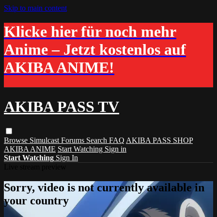
Skip to main content
Klicke hier für noch mehr
Anime – Jetzt kostenlos auf
AKIBA ANIME!
AKIBA PASS TV
Browse
Simulcast
Forums
Search
FAQ
AKIBA PASS SHOP
AKIBA ANIME
Start Watching
Sign in
Start Watching
Sign In
Live stream preview
Sorry, video is not currently available in
your country