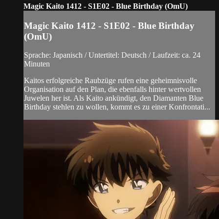
Magic Kaito 1412 - S1E02 - Blue Birthday (OmU)
Magic Kaito 1412 - S1E02 - Blue Birthday
(OmU)
Sprache: Japanisch / Untertitel: Deutsch / Laufzeit: ca. 24
Minuten
Kaitos erfolgreiche Raubzüge rufen eine geheimnisvolle
Organisation auf den Plan, die ebenfalls hinter wertvollen
Juwelen her ist. Als Kaito ankündigt, den Diamanten Blue
Birthday stehlen zu wollen, kommt es zu einer Konfrontati...