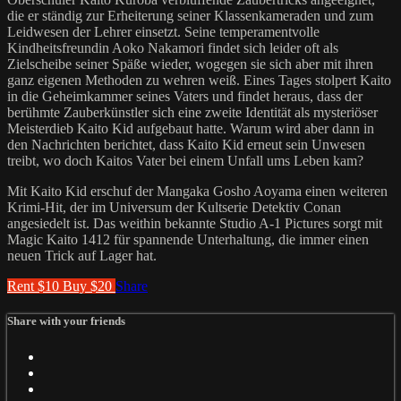
die er ständig zur Erheiterung seiner Klassenkameraden und zum
Leidwesen der Lehrer einsetzt. Seine temperamentvolle
Kindheitsfreundin Aoko Nakamori findet sich leider oft als
Zielscheibe seiner Späße wieder, wogegen sie sich aber mit ihren
ganz eigenen Methoden zu wehren weiß. Eines Tages stolpert Kaito
in die Geheimkammer seines Vaters und findet heraus, dass der
berühmte Zauberkünstler sich eine zweite Identität als mysteriöser
Meisterdieb Kaito Kid aufgebaut hatte. Warum wird aber dann in
den Nachrichten berichtet, dass Kaito Kid erneut sein Unwesen
treibt, wo doch Kaitos Vater bei einem Unfall ums Leben kam?
Mit Kaito Kid erschuf der Mangaka Gosho Aoyama einen weiteren
Krimi-Hit, der im Universum der Kultserie Detektiv Conan
angesiedelt ist. Das weithin bekannte Studio A-1 Pictures sorgt mit
Magic Kaito 1412 für spannende Unterhaltung, die immer einen
neuen Trick auf Lager hat.
Rent $10
Buy $20
Share
Share with your friends