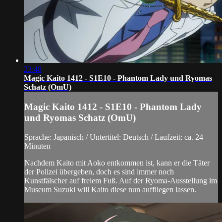
23:48
Magic Kaito 1412 - S1E10 - Phantom Lady und Ryomas
Schatz (OmU)
Magic Kaito 1412 - S1E10 - Phantom Lady
und Ryomas Schatz (OmU)
Sprache: Japanisch / Untertitel: Deutsch / Laufzeit: ca. 24
Minuten
Nachdem Kaito mit Aoko entkommen ist, kann er die Täter
der Polizei übergeben, doch es sind immer noch
Kunstfälscher auf freiem Fuß. Auf der Ryoma-Ausstellung im
Museum Suzuki will Kaito diese nun auffliegen lassen.