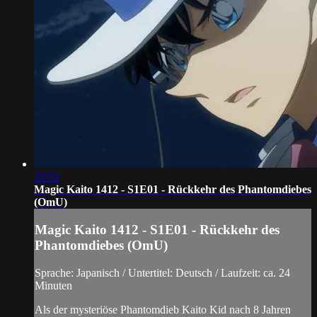
23:52
Magic Kaito 1412 - S1E01 - Rückkehr des Phantomdiebes
(OmU)
Magic Kaito 1412 - S1E01 - Rückkehr des
Phantomdiebes (OmU)
Sprache: Japanisch / Untertitel: Deutsch / Laufzeit: ca. 24
Minuten
Als der mysteriöse Phantomdieb Kaito Kid nach 8 Jahren