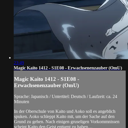
23:49
Magic Kaito 1412 - S1E08 - Erwachsenenzauber (OmU)
Magic Kaito 1412 - S1E08 -
Erwachsenenzauber (OmU)
Sprache: Japanisch / Untertitel: Deutsch / Laufzeit: ca. 24
Minuten
In der Oberschule von Kaito und Aoko soll es angeblich
spuken. Aoko schleppt Kaito mit, um der Sache auf den
Grund zu gehen. Nach einigen gruseligen Vorkommnissen
scheint Kaito den Geist enttarnt zu haben…