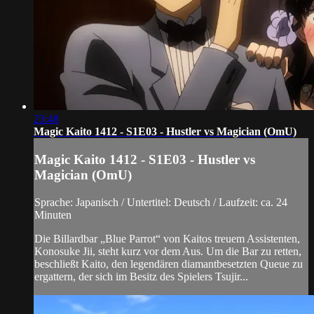
23:48
Magic Kaito 1412 - S1E03 - Hustler vs Magician (OmU)
Magic Kaito 1412 - S1E03 - Hustler vs
Magician (OmU)
Sprache: Japanisch / Untertitel: Deutsch / Laufzeit: ca. 24
Minuten
Die Billardbar „Blue Parrot“ von Kaitos treuem Assistenten,
Konosuke Jii, steht kurz vor dem Aus. Um die Bar zu retten,
beschließt Kaito, den legendären diamantbesetzten Queue zu
ergattern, der sich im Besitz des Spielers Tsujir...