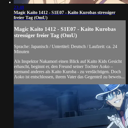
23:48
Magic Kaito 1412 - S1E07 - Kaito Kurobas stressiger
freier Tag (OmU)
Magic Kaito 1412 - S1E07 - Kaito Kurobas
stressiger freier Tag (OmU)
Sprache: Japanisch / Untertitel: Deutsch / Laufzeit: ca. 24
Minuten
Als Inspektor Nakamori einen Blick auf Kaito Kids Gesicht
erhascht, beginnt er, den Freund seiner Tochter Aoko –
niemand anderes als Kaito Kuroba - zu verdächtigen. Doch
Aoko ist entschlossen, ihrem Vater das Gegenteil zu beweis...