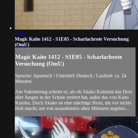
23:49
Magic Kaito 1412 - S1E05 - Scharlachrote Versuchung
(OmU)
Magic Kaito 1412 - S1E05 - Scharlachrote
Versuchung (OmU)
Sprache: Japanisch / Untertitel: Deutsch / Laufzeit: ca. 24
Minuten
Am Valentinstag scheint es, als ob Akako Koizumi das Herz
aller Jungen in der Schule erobert hat, außer das von Kaito
Kuroba. Doch Akako ist eine mächtige Hexe, die vor nichts
Halt macht, um von ausnahmslos allen Männern angebet...