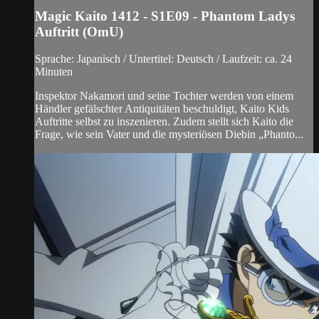
Magic Kaito 1412 - S1E09 - Phantom Ladys
Auftritt (OmU)
Sprache: Japanisch / Untertitel: Deutsch / Laufzeit: ca. 24
Minuten
Inspektor Nakamori und seine Tochter werden von einem
Händler gefälschter Antiquitäten beschuldigt, Kaito Kids
Auftritte selbst zu inszenieren. Zudem stellt sich Kaito die
Frage, wie sein Vater und die mysteriösen Diebin „Phanto...