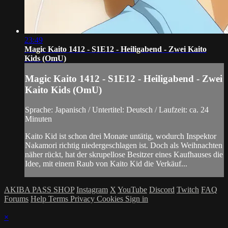
23:49
Magic Kaito 1412 - S1E12 - Heiligabend - Zwei Kaito
Kids (OmU)
Magic Kaito 1412 - S1E12 - Heiligabend - Zwei
Kaito Kids (OmU)
Sprache: Japanisch / Untertitel: Deutsch / Laufzeit: ca. 24
Minuten
Kaito Kid ist schon drei Monate untätig, wodurch Inspektor
Nakamori richtig niedergeschlagen ist. Doch als Weihnachten
näher rückt, hat der skrupellose Besitzer eines Kaufhauses die
Idee, mit einem Raub von Kaito Kid die Verkäuf...
AKIBA PASS SHOP
Instagram
X
YouTube
Discord
Twitch
FAQ
Forums
Help
Terms
Privacy
Cookies
Sign in
×