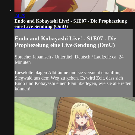
24:29
Endo and Kobayashi Live! - S1E07 - Die Prophezeiung
eine Live-Sendung (OmU)
Endo and Kobayashi Live! - S1E07 - Die
Prophezeiung eine Live-Sendung (OmU)
Sprache: Japanisch / Untertitel: Deutsch / Laufzeit: ca. 24
Minuten
Lieselotte plagen Albträume und sie versucht daraufhin,
Siegwald aus dem Weg zu gehen. Es wird Zeit, dass sich
Endō und Kobayashi einen Plan überlegen, wie sie alle retten
können!