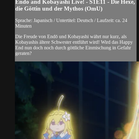
Endo and Kobayashi Live! - S1E11 - Die Hexe,
die Göttin und der Mythos (OmU)
Sprache: Japanisch / Untertitel: Deutsch / Laufzeit: ca. 24
Minuten
Die Freude von Endō und Kobayashi währt nur kurz, als
Kobayashis ältere Schwester entführt wird! Wird das Happy
End nun doch noch durch göttliche Einmischung in Gefahr
geraten?