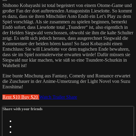
Shihono Kobayashi ist total begeistert von einem Otome-Game und
großer Fan der dort auftretenden Antagonistin Lieselotte. So kommt
es dazu, dass sie ihren Mitschüler Aoto Endō ein Let’s Play zu dem
Spiel vorschlägt. Als sie zusammen zu spielen beginnen, bemerkt
Endō sofort, dass Lieselotte total „Tsundere“ ist, also eigentlich in
der Helden Siegwald verschossen, obwohl sie ihm die kalte Schulter
zeigt. Es stellt sich jedoch heraus, dass ausgerechnet Siegwald die
Kommentare der beiden hören kann! So fasst Kobayashi einen
Entschluss: Sie will Lieselotte vor dem tragischen Ende bewahren,
dass sie im Spiel normalerweise erwarten würde! Dafür müssen sie
Siegwald nur klar machen, wie süß so eine Tsundere-Schurkin in
Wahrheit ist!
Eine bunte Mischung aus Fantasy, Comedy und Romance erwartet
die Zuschauer in der Anime-Umsetzung der Light Novel von Suzu
Enoshima!
Rent $10
Buy $20
Watch Trailer
Share
Share with your friends