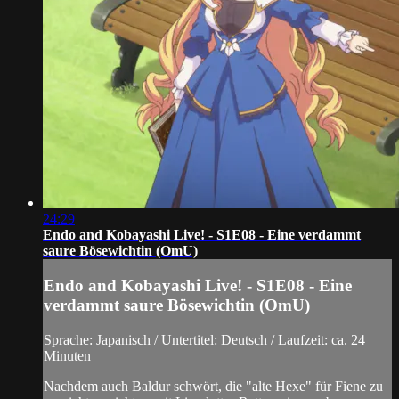
24:29
Endo and Kobayashi Live! - S1E08 - Eine verdammt
saure Bösewichtin (OmU)
Endo and Kobayashi Live! - S1E08 - Eine
verdammt saure Bösewichtin (OmU)
Sprache: Japanisch / Untertitel: Deutsch / Laufzeit: ca. 24
Minuten
Nachdem auch Baldur schwört, die "alte Hexe" für Fiene zu