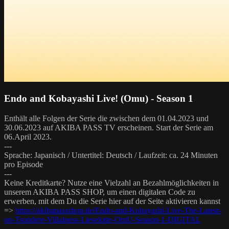
Endo and Kobayashi Live! (Omu) - Season 1
Enthält alle Folgen der Serie die zwischen dem 01.04.2023 und
30.06.2023 auf AKIBA PASS TV erscheinen. Start der Serie am
06.April 2023.
---
Sprache: Japanisch / Untertitel: Deutsch / Laufzeit: ca. 24 Minuten
pro Episode
---
Keine Kreditkarte? Nutze eine Vielzahl an Bezahlmöglichkeiten in
unserem AKIBA PASS SHOP, um einen digitalen Code zu
erwerben, mit dem Du die Serie hier auf der Seite aktivieren kannst
=>
https://akibapassshop.de/Endo-and-Kobayashi-Live-The-Latest-
on-Tsundere-Villainess-Lieselotte-OmU-Season-1-DIGITAL
---