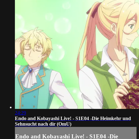
24:29
Endo and Kobayashi Live! - S1E04 -Die Heimkehr und
Sehnsucht nach dir (OmU)
Endo and Kobayashi Live! - S1E04 -Die