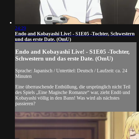
24:29
Endo and Kobayashi Live! - S1E05 -Tochter, Schwestern
und das erste Date. (OmU)
Endo and Kobayashi Live! - S1E05 -Tochter,
Schwestern und das erste Date. (OmU)
Sprache: Japanisch / Untertitel: Deutsch / Laufzeit: ca. 24
Minuten
Eine überraschende Enthüllung, die ursprünglich nicht Teil
des Spiels „Eine Magische Romanze“ war, zieht Endō und
Kobayashi völlig in den Bann! Was wird als nächstes
passieren?