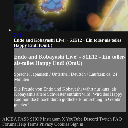
24:14
Endo and Kobayashi Live! - S1E12 - Ein toller-als-tolles
Happy End! (OmU)
Endo and Kobayashi Live! - S1E12 - Ein toller-
als-tolles Happy End! (OmU)
Sprache: Japanisch / Untertitel: Deutsch / Laufzeit: ca. 24
Minuten
Die Freude von Endō und Kobayashi währt nur kurz, als
Kobayashis ältere Schwester entführt wird! Wird das Happy
End nun doch noch durch göttliche Einmischung in Gefahr
geraten?
AKIBA PASS SHOP
Instagram
X
YouTube
Discord
Twitch
FAQ
Forums
Help
Terms
Privacy
Cookies
Sign in