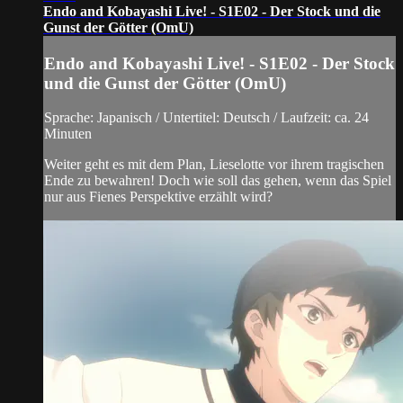
Endo and Kobayashi Live! - S1E02 - Der Stock und die
Gunst der Götter (OmU)
Endo and Kobayashi Live! - S1E02 - Der Stock
und die Gunst der Götter (OmU)
Sprache: Japanisch / Untertitel: Deutsch / Laufzeit: ca. 24
Minuten
Weiter geht es mit dem Plan, Lieselotte vor ihrem tragischen
Ende zu bewahren! Doch wie soll das gehen, wenn das Spiel
nur aus Fienes Perspektive erzählt wird?