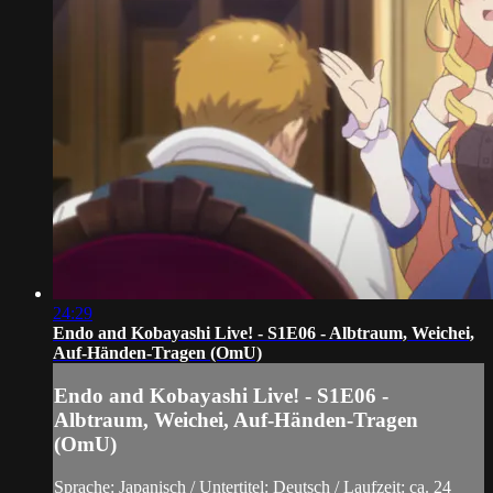
24:29
Endo and Kobayashi Live! - S1E06 - Albtraum, Weichei,
Auf-Händen-Tragen (OmU)
Endo and Kobayashi Live! - S1E06 -
Albtraum, Weichei, Auf-Händen-Tragen
(OmU)
Sprache: Japanisch / Untertitel: Deutsch / Laufzeit: ca. 24